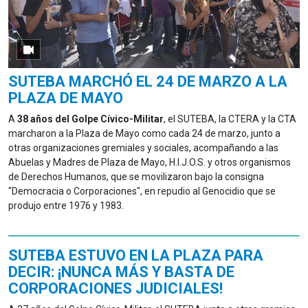
SUTEBA MARCHÓ EL 24 DE MARZO A LA
PLAZA DE MAYO
A
38 años del Golpe Cívico-Militar
, el SUTEBA, la CTERA y la CTA
marcharon a la Plaza de Mayo como cada 24 de marzo, junto a
otras organizaciones gremiales y sociales, acompañando a las
Abuelas y Madres de Plaza de Mayo, H.I.J.O.S. y otros organismos
de Derechos Humanos, que se movilizaron bajo la consigna
"Democracia o Corporaciones", en repudio al Genocidio que se
produjo entre 1976 y 1983.
SUTEBA ESTUVO EN LA PLAZA PARA
DECIR: ¡NUNCA MÁS Y BASTA DE
CORPORACIONES JUDICIALES!