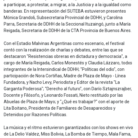
a participar, a protestar, a migrar, a la Justicia y a la igualdad como
banderas. En representación del SUTEBA estuvieron presentes
Mónica Grandoli, Subsecretaria Provincial de DDHH, y Carolina
Parra, Secretaria de DDHH de la Seccional Ituzaingó, junto a María
Reigada, Secretaria de DDHH de la CTA Provincia de Buenos Aires.
Con el Estadio Malvinas Argentinas como escenario, el festival
contó con la realización de charlas y debates, entre las que se
destacaron "Resistencias obreras en dictadura y democracia", a
cargo de María Reigada, Carlos Monestés y Claudia Lázzaro, todxs
integrantes de la Intersindical de DDHH; "Políticas del odio", con
participación de Nora Cortiñas, Madre de Plaza de Mayo - Línea
Fundadora, y Nacho Levy, Periodista y Editor de la revista "La
Garganta Poderosa"; "Derecho al futuro", con Darío Sztajnszrajber,
Docente y Filósofo, y Leonardo Fossati, Nieto restituido por las
Abuelas de Plaza de Mayo; y "¿Qué es trabajar?" con el aporte de
Lita Boitano, Presidenta de Familiares de Desaparecidos y
Detenidos por Razones Políticas.
La música y el ritmo estuvieron garantizados con los shows en vivo
de La Delio Valdez, Miss Bolivia, La Bomba de Tiempo, Mala Fama,