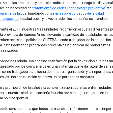
alizaron las encuestas y controles sobre factores de riesgo cardiovascula
dice de necesidad de
tratamiento de caries (odontología preventiva)
y el
ograma de la voz
, brindando
consejería sobre cuidados de la salud
rdiovascular
, la salud bucal y la voz a todos los compañeros atendidos.
rante el 2011, nuestras tres unidades recorrieron escuelas diferentes 
 la provincia de Buenos Aires, elevando la cantidad de localidades visita
rmiten acercar la política de SUTEBA a cada trabajador de la educación,
ria instrumentando programas preventivos y planificar de manera más
s realizados.
urbanos nos brinda una enorme satisfacción por la devolución que nos h
xpresado por los compañeros es una instancia que le da razón de ser a
ón como trabajadores, la lucha de nuestra organización y la importancia
es, es una construcción colectiva única para todos nosotros.
ón y promoción de la salud y la concientización sobre las enfermedades
abajo, nuestro sindicato continúa la lucha por conseguir mejoras en las
la política gremial.
ión convocando a que todos los maestros reflexionen sobre la import