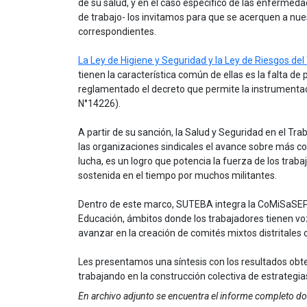
de su salud, y en el caso específico de las enferme
de trabajo- los invitamos para que se acerquen a nues
correspondientes.
La Ley de Higiene y Seguridad y la Ley de Riesgos del
tienen la característica común de ellas es la falta d
reglamentado el decreto que permite la instrumentaci
N°14226).
A partir de su sanción, la Salud y Seguridad en el Tra
las organizaciones sindicales el avance sobre más co
lucha, es un logro que potencia la fuerza de los tra
sostenida en el tiempo por muchos militantes.
Dentro de este marco, SUTEBA integra la CoMiSaSEP p
Educación, ámbitos donde los trabajadores tienen voz
avanzar en la creación de comités mixtos distritales 
Les presentamos una síntesis con los resultados ob
trabajando en la construcción colectiva de estrategias
En archivo adjunto se encuentra el informe completo don