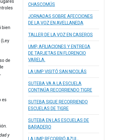
lugares
CHASCOMÚS
ntroles
JORNADAS SOBRE AFECCIONES
DE LA VOZ EN AVELLANEDA
i bien
TALLER DE LA VOZ EN CASEROS
 (Ley
UMP, AFILIACIONES Y ENTREGA
DE TARJETAS EN FLORENCIO
VARELA.
iso de
de
LA UMP VISITÓ SAN NICOLÁS
L
SUTEBA VA A LA ESCUELA
CONTINÚA RECORRIENDO TIGRE
o es
SUTEBA SIGUE RECORRIENDO
ESCUELAS DE TIGRE
SUTEBA EN LAS ESCUELAS DE
ión.
BARADERO
dad y
LA UMP RECORRIÓ AZUL,