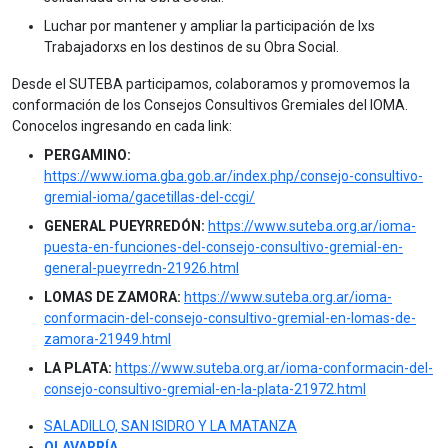
Luchar por mantener y ampliar la participación de lxs
Trabajadorxs en los destinos de su Obra Social.
Desde el SUTEBA participamos, colaboramos y promovemos la
conformación de los Consejos Consultivos Gremiales del IOMA.
Conocelos ingresando en cada link:
PERGAMINO:
https://www.ioma.gba.gob.ar/index.php/consejo-consultivo-
gremial-ioma/gacetillas-del-ccgi/
GENERAL PUEYRRED
Ó
N:
https://www.suteba.org.ar/ioma-
puesta-en-funciones-del-consejo-consultivo-gremial-en-
general-pueyrredn-21926.html
LOMAS DE ZAMORA:
https://www.suteba.org.ar/ioma-
conformacin-del-consejo-consultivo-gremial-en-lomas-de-
zamora-21949.html
LA PLATA:
https://www.suteba.org.ar/ioma-conformacin-del-
consejo-consultivo-gremial-en-la-plata-21972.html
SALADILLO, SAN ISIDRO Y LA MATANZA
OLAVARRÍA