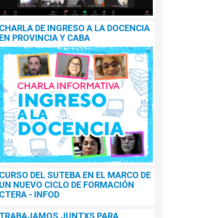
CHARLA DE INGRESO A LA DOCENCIA
EN PROVINCIA Y CABA
SEMANA VIRTUAL DE LA UNIPE
EBA, JUNTO A LA CTERA, EN
 PRESENTACIÓN DEL TRABAJO
LIZADO POR EL INSTITUTO DE
CURSO DEL SUTEBA EN EL MARCO DE
UN NUEVO CICLO DE FORMACIÓN
ESTIGACIÓN "MARINA VILTE"
CTERA - INFOD
 marco de la 10º Semana Virtual de la UniPe, la
 presentó el miércoles 7 de agosto la
TRABAJAMOS JUNTXS PARA