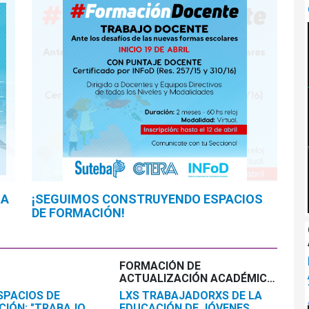
LA
¡SEGUIMOS CONSTRUYENDO ESPACIOS
DE FORMACIÓN!
FORMACIÓN DE
ACTUALIZACIÓN ACADÉMICA
SUTEBA - UNIPE
SPACIOS DE
LXS TRABAJADORXS DE LA
CIÓN: "TRABAJO
EDUCACIÓN DE JÓVENES,