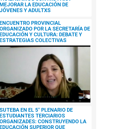
tigación que produjo el Instituto de Investigaciones
MEJORAR LA EDUCACIÓN DE
na Vilte" llamado "Las reconfiguraciones del trabajo
JÓVENES Y ADULTXS
te y el uso de las tecnologías educativas en
andemia".
ENCUENTRO PROVINCIAL
ORGANIZADO POR LA SECRETARÍA DE
EDUCACIÓN Y CULTURA: DEBATE Y
ESTRATEGIAS COLECTIVAS
SUTEBA EN EL 5° PLENARIO DE
ESTUDIANTES TERCIARIOS
ORGANIZADES: CONSTRUYENDO LA
EDUCACIÓN SUPERIOR QUE