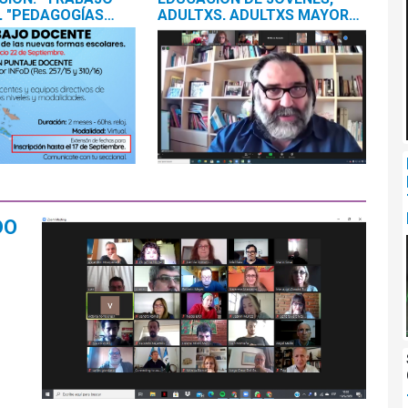
, "PEDAGOGÍAS
ADULTXS, ADULTXS MAYORES
ERICANAS" Y
Y FORMACIÓN PROFESIONAL
ÓN AMBIENTAL"
TOMAMOS LA PALABRA
DO