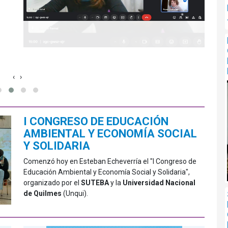
inves
"Mari
docen
posp
‹
›
I CONGRESO DE EDUCACIÓN
AMBIENTAL Y ECONOMÍA SOCIAL
Y SOLIDARIA
Comenzó hoy en Esteban Echeverría el "I Congreso de
Educación Ambiental y Economía Social y Solidaria",
organizado por el
SUTEBA
y la
Universidad Nacional
de Quilmes
(Unqui).