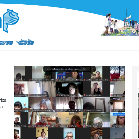
rixs
ra