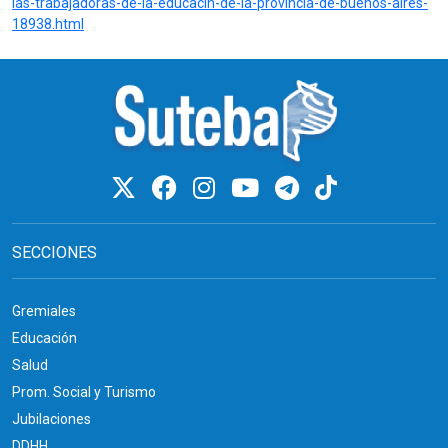
las-trabajadoras-de-la-educacin-de-la-provincia-de-buenos-aires-
18938.html
SECCIONES
Gremiales
Educación
Salud
Prom. Social y Turismo
Jubilaciones
DDHH