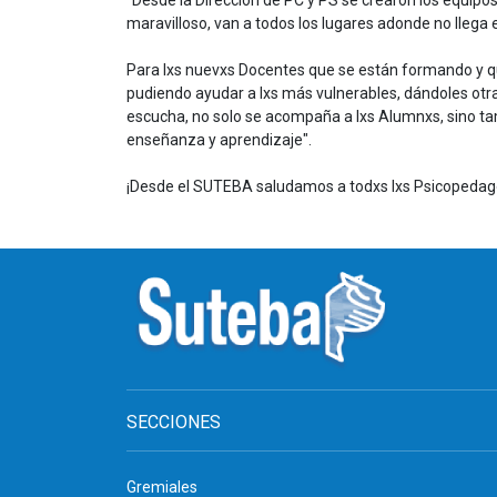
"Desde la Dirección de PC y PS se crearon los equipo
maravilloso, van a todos los lugares adonde no llega
Para lxs nuevxs Docentes que se están formando y qui
pudiendo ayudar a lxs más vulnerables, dándoles otr
escucha, no solo se acompaña a lxs Alumnxs, sino t
enseñanza y aprendizaje".
¡Desde el SUTEBA saludamos a todxs lxs Psicopedagog
SECCIONES
Gremiales