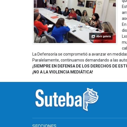
qu
Es
an
as
En
di
Lx
mu
ca
La Defensoría se comprometió a avanzar en medidas c
Paralelamente, continuamos demandando a las autori
¡SIEMPRE EN DEFENSA DE LOS DERECHOS DE EST
¡NO A LA VIOLENCIA MEDIÁTICA!
SECCIONES