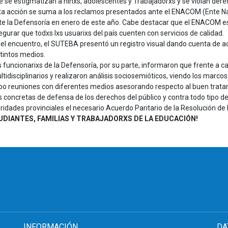
e se estigmatizan a niñxs, adolescentes y Trabajadorxs y se violan derec
ta acción se suma a los reclamos presentados ante el ENACOM (Ente N
te la Defensoría en enero de este año. Cabe destacar que el ENACOM es
egurar que todxs lxs usuarixs del país cuenten con servicios de calidad.
 el encuentro, el SUTEBA presentó un registro visual dando cuenta de ac
stintos medios.
s funcionarixs de la Defensoría, por su parte, informaron que frente a c
ltidisciplinarios y realizaron análisis sociosemióticos, viendo los marcos 
bo reuniones con diferentes medios asesorando respecto al buen tratami
oncretas de defensa de los derechos del público y contra todo tipo de 
dades provinciales el necesario Acuerdo Paritario de la Resolución de
UDIANTES, FAMILIAS Y TRABAJADORXS DE LA EDUCACIÓN!
INFORMACIÓN
DA