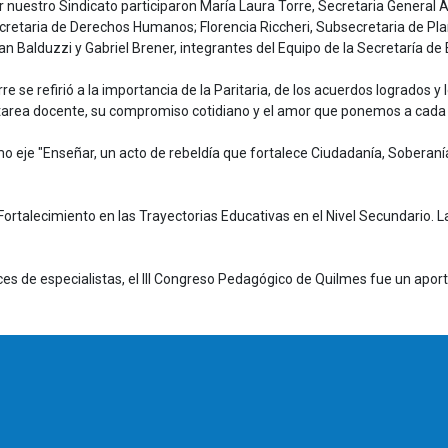
r nuestro Sindicato participaron
Mar
ía Laura Torre, Secretaria General 
cretaria de Derechos Humanos; Florencia Riccheri, Subsecretaria de Pla
an Balduzzi y Gabriel Brener, integrantes del Equipo de la Secretaría de
rre se refirió a la importancia de la Paritaria, de los acuerdos logrado
 tarea docente, su compromiso cotidiano y el amor que ponemos a cada a
mo eje "Enseñar, un acto de rebeldía que fortalece Ciudadanía, Sobera
Fortalecimiento en las Trayectorias Educativas en el Nivel Secundario. 
ces de especialistas, el III Congreso Pedagógico de Quilmes fue un apo