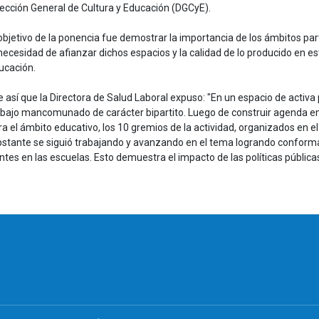
rección General de Cultura y Educación (DGCyE).
 objetivo de la ponencia fue demostrar la importancia de los ámbitos par
 necesidad de afianzar dichos espacios y la calidad de lo producido en e
ucación.
e así que la Directora de Salud Laboral expuso: "En un espacio de activa
abajo mancomunado de carácter bipartito. Luego de construir agenda en
ra el ámbito educativo, los 10 gremios de la actividad, organizados en e
o obstante se siguió trabajando y avanzando en el tema logrando confor
tes en las escuelas. Esto demuestra el impacto de las políticas pública