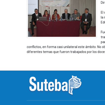
Di
El
la
Ed
Fu
tr
pa
conflictos, en forma casi unilateral este ámbito. N
diferentes temas que fueron trabajados por los docen