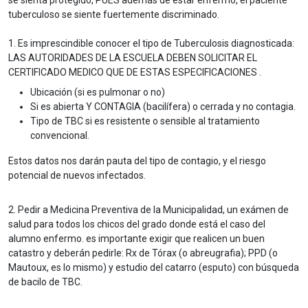
se sienta protegido, PUES además de estar enfermo, el paciente
tuberculoso se siente fuertemente discriminado.
1. Es imprescindible conocer el tipo de Tuberculosis diagnosticada:
LAS AUTORIDADES DE LA ESCUELA DEBEN SOLICITAR EL
CERTIFICADO MEDICO QUE DE ESTAS ESPECIFICACIONES .
Ubicación (si es pulmonar o no)
Si es abierta Y CONTAGIA (bacilífera) o cerrada y no contagia.
Tipo de TBC si es resistente o sensible al tratamiento
convencional.
Estos datos nos darán pauta del tipo de contagio, y el riesgo
potencial de nuevos infectados.
2. Pedir a Medicina Preventiva de la Municipalidad, un exámen de
salud para todos los chicos del grado donde está el caso del
alumno enfermo. es importante exigir que realicen un buen
catastro y deberán pedirle: Rx de Tórax (o abreugrafia); PPD (o
Mautoux, es lo mismo) y estudio del catarro (esputo) con búsqueda
de bacilo de TBC.