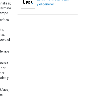
nalizar,
y el género?
etermina
iempo.
rítico,
to,
des,
ueva el
podemos
álisis.
 por
oder
ales y
ckface)
as