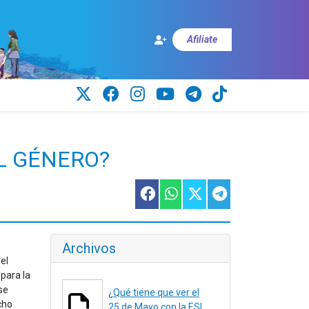
Afiliate
EL GÉNERO?
Archivos
el
para la
se
¿Qué tiene que ver el
cho
25 de Mayo con la ESI