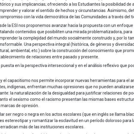
tórico y sus implicancias; ofreciendo a lxs Estudiantes la posibilidad de a
mprender y valorar el sentido de hechos y circunstancias. Asimismo, d
 compromiso con la vida democrática de las Comunidades a través del t
sde la ESI nos proponemos avanzar hacia la propuesta con un enfoque c
stalando contenidos que posibiliten una mirada problematizadora, para
mprender la complejidad del mundo socialmente construido y, por lo tan
ansformable. Una perspectiva integral (histórica, de géneros y diversida
ltural, ambiental, etc.) sobre la construcción del conocimiento que prom
tablecimiento de relaciones entre pasado y presente.
puesta en la perspectiva interseccional y en el análisis reflexivo que 
smo y el capacitismo nos permite incorporar nuevas herramientas para el an
ntes, indígenas, enfrentan muchas opresiones que no pueden analizarse
te: la naturalización de la desigualdad para justificar relaciones de p
 Tanto el sexismo como el racismo presentan las mismas bases estructur
s marcas de opresión.
ular ser negro o negra en los actos escolares (que en inglés se llama bla
 es estereotipar y romantizar la esclavitud en un período doloroso para l
rradican más de las instituciones escolares.