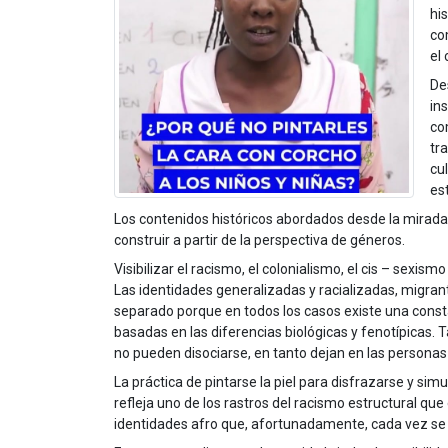
his
co
el
De
in
co
tr
cu
es
Los contenidos históricos abordados desde la mirada 
construir a partir de la perspectiva de géneros.
Visibilizar el racismo, el colonialismo, el cis – sexi
Las identidades generalizadas y racializadas, migra
separado porque en todos los casos existe una constan
basadas en las diferencias biológicas y fenotípicas.
no pueden disociarse, en tanto dejan en las persona
La práctica de pintarse la piel para disfrazarse y sim
refleja uno de los rastros del racismo estructural que
identidades afro que, afortunadamente, cada vez se e