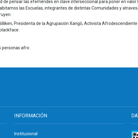
dad de pensar las efemérides en clave interseccional para poner en valor 
 habitamos las Escuelas, integrantes de distintas Comunidades y atrave
ruyen.
Billiken, Presidenta de la Agrupación Xangô, Activista Afrodescendiente
blackface:
s personas afro.
INFORMACIÓN
DA
Institucional