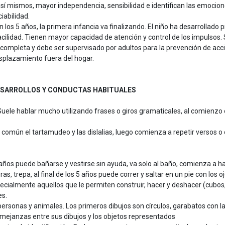
 sí mismos, mayor independencia, sensibilidad e identifican las emocion
iabilidad.
 los 5 años, la primera infancia va finalizando. El niño ha desarrollado pr
acilidad. Tienen mayor capacidad de atención y control de los impulsos. S
 completa y debe ser supervisado por adultos para la prevención de ac
splazamiento fuera del hogar.
SARROLLOS Y CONDUCTAS HABITUALES
uele hablar mucho utilizando frases o giros gramaticales, al comienzo
omún el tartamudeo y las dislalias, luego comienza a repetir versos o c
años puede bañarse y vestirse sin ayuda, va solo al baño, comienza a ha
s, trepa, al final de los 5 años puede correr y saltar en un pie con los o
ialmente aquellos que le permiten construir, hacer y deshacer (cubos, 
es.
 personas y animales. Los primeros dibujos son círculos, garabatos con 
mejanzas entre sus dibujos y los objetos representados