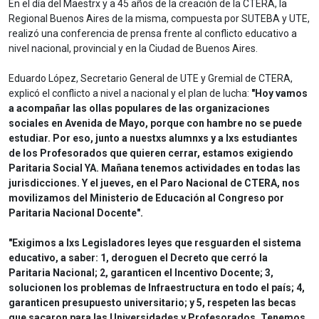
En el día del Maestrx y a 45 años de la creación de la CTERA, la
Regional Buenos Aires de la misma, compuesta por SUTEBA y UTE,
realizó una conferencia de prensa frente al conflicto educativo a
nivel nacional, provincial y en la Ciudad de Buenos Aires.
Eduardo López, Secretario General de UTE y Gremial de CTERA,
explicó el conflicto a nivel a nacional y el plan de lucha:
"Hoy vamos
a acompañar las ollas populares de las organizaciones
sociales en Avenida de Mayo, porque con hambre no se puede
estudiar. Por eso, junto a nuestxs alumnxs y a lxs estudiantes
de los Profesorados que quieren cerrar, estamos exigiendo
Paritaria Social YA. Mañana tenemos actividades en todas las
jurisdicciones. Y el jueves, en el Paro Nacional de CTERA, nos
movilizamos del Ministerio de Educación al Congreso por
Paritaria Nacional Docente".
"Exigimos a lxs Legisladores leyes que resguarden el sistema
educativo, a saber: 1, deroguen el Decreto que cerró la
Paritaria Nacional; 2, garanticen el Incentivo Docente; 3,
solucionen los problemas de Infraestructura en todo el país; 4,
garanticen presupuesto universitario; y 5, respeten las becas
que sacaron para las Universidades y Profesorados. Tenemos