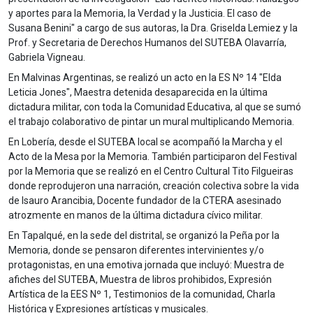
y aportes para la Memoria, la Verdad y la Justicia. El caso de
Susana Benini" a cargo de sus autoras, la Dra. Griselda Lemiez y la
Prof. y Secretaria de Derechos Humanos del SUTEBA Olavarría,
Gabriela Vigneau.
En Malvinas Argentinas, se realizó un acto en la ES Nº 14 "Elda
Leticia Jones", Maestra detenida desaparecida en la última
dictadura militar, con toda la Comunidad Educativa, al que se sumó
el trabajo colaborativo de pintar un mural multiplicando Memoria.
En Lobería, desde el SUTEBA local se acompañó la Marcha y el
Acto de la Mesa por la Memoria. También participaron del Festival
por la Memoria que se realizó en el Centro Cultural Tito Filgueiras
donde reprodujeron una narración, creación colectiva sobre la vida
de Isauro Arancibia, Docente fundador de la CTERA asesinado
atrozmente en manos de la última dictadura cívico militar.
En Tapalqué, en la sede del distrital, se organizó la Peña por la
Memoria, donde se pensaron diferentes intervinientes y/o
protagonistas, en una emotiva jornada que incluyó: Muestra de
afiches del SUTEBA, Muestra de libros prohibidos, Expresión
Artística de la EES Nº 1, Testimonios de la comunidad, Charla
Histórica y Expresiones artísticas y musicales.