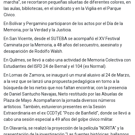
marcha", se recortaron pequeñas siluetas de diferentes colores, en
las aulas, bibliotecas, en el sindicato y en la Vigilia en el Parque
Cívico.
En Bolívar y Pergamino participaron de los actos por el Día de la
Memoria, por la Verdad y la Justicia.
En San Vicente, desde el SUTEBA se acompañó el XV Festival
Caminata por la Memoria, a 48 años del secuestro, asesinato y
desaparición de Rodolfo Walsh.
En Quilmes, se llevó a cabo una actividad de Memoria Colectiva con
Estudiantes del ISFD 24 de Bernal y el 104 (ex Normal).
En Lomas de Zamora, se inauguró un mural alusivo al 24 de Marzo,
a la vez que se lanzó una propuesta pedagógica en torno a la
búsqueda de lxs nietxs que nos faltan encontrar, con la presencia
de Daniel Santucho Navajas, Nieto restituido por las Abuelas de
Plaza de Mayo. Acompañaron la jornada diversos números
artísticos. También, estuvieron presentes en la Sesión
Extraordinaria en el ex CCDTyE "Pozo de Banfield", donde se llevó a
cabo una sesión especial a 49 años del golpe cívico militar.
En Olavarría, se realizó la proyección de la película "NORITA" y la
presentación de la investigación "Las fuentes históricas: hallazgos