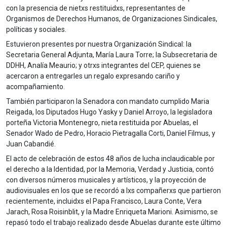
con la presencia de nietxs restituidxs, representantes de
Organismos de Derechos Humanos, de Organizaciones Sindicales,
políticas y sociales.
Estuvieron presentes por nuestra Organización Sindical: la
Secretaria General Adjunta,
Mar
ía Laura Torre; la Subsecretaria de
DDHH, Analía Meaurio; y otrxs integrantes del CEP, quienes se
acercaron a entregarles un regalo expresando cariño y
acompañamiento.
También participaron la Senadora con mandato cumplido Maria
Reigada, los Diputados Hugo Yasky y Daniel Arroyo, la legisladora
porteña Victoria Montenegro, nieta restituida por Abuelas, el
Senador Wado de Pedro, Horacio Pietragalla Corti, Daniel Filmus, y
Juan Cabandié.
El acto de celebración de estos 48 años de lucha inclaudicable por
el derecho a la Identidad, por la Memoria, Verdad y Justicia, contó
con diversos números musicales y artísticos, y la proyección de
audiovisuales en los que se recordó a lxs compañerxs que partieron
recientemente, incluidxs el Papa Francisco, Laura Conte, Vera
Jarach, Rosa Roisinblit, y la Madre Enriqueta Marioni. Asimismo, se
repasó todo el trabajo realizado desde Abuelas durante este último