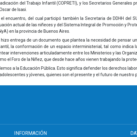
radicación del Trabajo Infantil (COPRETI), y los Secretarios Generales p
Oscar de Isasi.
 el encuentro, del cual participó también la Secretaria de DDHH del S
tuación actual de las niñeces y del Sistema Integral de Promoción y Pro
NyA) en la provincia de Buenos Aires.
 hizo entrega de un documento que plantea la necesidad de pensar un pl
nfantil, la conformación de un espacio interministerial, tal como indic
plantear intervenciones articuladamente entre los Ministerios y las Org
como el Foro de la Niñez, que desde hace años vienen trabajando la prote
os a la Educación Pública. Esto significa defender los derechos labor
adolescentes y jóvenes, quienes son el presente y el futuro de nuestro p
INFORMACIÓN
DA