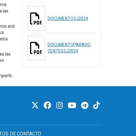
tema
a las
DOCUMENTO3J2024
amos acá
voz
stra
DOCUMENTOPARADO
CENTES3J2024
es las
ten
partir.
TOS DE CONTACTO