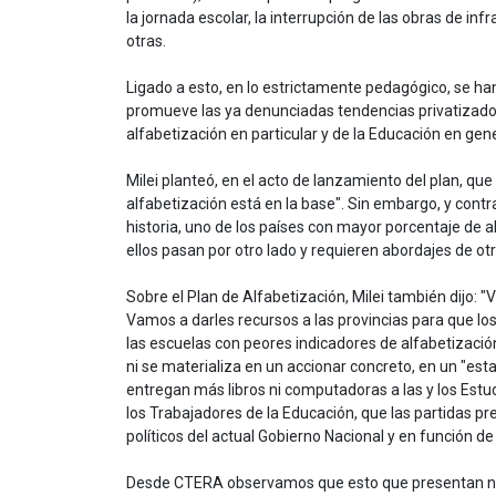
la jornada escolar, la interrupción de las obras de i
otras.
Ligado a esto, en lo estrictamente pedagógico, se ha
promueve las ya denunciadas tendencias privatizadoras
alfabetización en particular y de la Educación en gene
Milei planteó, en el acto de lanzamiento del plan, qu
alfabetización está en la base". Sin embargo, y contr
historia, uno de los países con mayor porcentaje de 
ellos pasan por otro lado y requieren abordajes de otr
Sobre el Plan de Alfabetización, Milei también dijo:
Vamos a darles recursos a las provincias para que l
las escuelas con peores indicadores de alfabetizació
ni se materializa en un accionar concreto, en un "es
entregan más libros ni computadoras a las y los Estu
los Trabajadores de la Educación, que las partidas p
políticos del actual Gobierno Nacional y en función de
Desde CTERA observamos que esto que presentan no es 