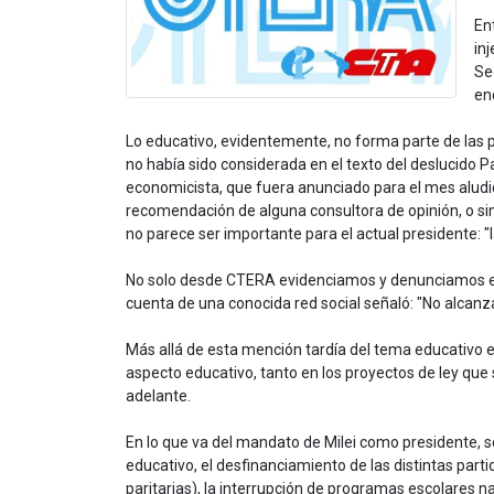
En
in
Se
en
Lo educativo, evidentemente, no forma parte de las pri
no había sido considerada en el texto del deslucido 
economicista, que fuera anunciado para el mes aludido
recomendación de alguna consultora de opinión, o simp
no parece ser importante para el actual presidente: "
No solo desde CTERA evidenciamos y denunciamos esta 
cuenta de una conocida red social señaló: "No alcanza
Más allá de esta mención tardía del tema educativo e
aspecto educativo, tanto en los proyectos de ley que 
adelante.
En lo que va del mandato de Milei como presidente, so
educativo, el desfinanciamiento de las distintas parti
paritarias), la interrupción de programas escolares n