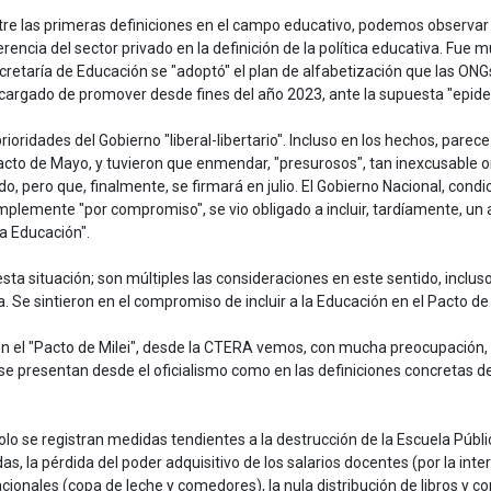
tre las primeras definiciones en el campo educativo, podemos observar l
jerencia del sector privado en la definición de la política educativa. Fue
cretaría de Educación se "adoptó" el plan de alfabetización que las ON
cargado de promover desde fines del año 2023, ante la supuesta "epid
oridades del Gobierno "liberal-libertario". Incluso en los hechos, parece 
Pacto de Mayo, y tuvieron que enmendar, "presurosos", tan inexcusable
, pero que, finalmente, se firmará en julio. El Gobierno Nacional, condic
lemente "por compromiso", se vio obligado a incluir, tardíamente, un as
la Educación".
situación; son múltiples las consideraciones en este sentido, incluso
. Se sintieron en el compromiso de incluir a la Educación en el Pacto d
n el "Pacto de Milei", desde la CTERA vemos, con mucha preocupación, el
se presentan desde el oficialismo como en las definiciones concretas de
lo se registran medidas tendientes a la destrucción de la Escuela Públi
das, la pérdida del poder adquisitivo de los salarios docentes (por la int
acionales (copa de leche y comedores), la nula distribución de libros y 