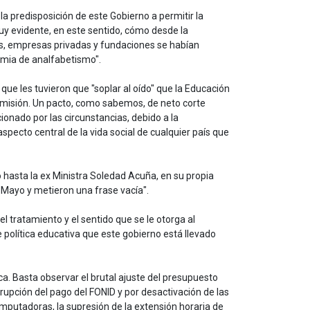
a predisposición de este Gobierno a permitir la
 muy evidente, en este sentido, cómo desde la
Gs, empresas privadas y fundaciones se habían
emia de analfabetismo".
que les tuvieron que "soplar al oí
do
" que la Educación
 omisión. Un pacto, como sabemos, de neto corte
ionado por las circunstancias, debido a la
pecto central de la vida social de cualquier país que
 hasta la ex Ministra Soledad Acuña, en su propia
e Mayo y metieron una frase vacía".
 tratamiento y el sentido que se le otorga al
 política educativa que este gobierno está llevado
ca. Basta observar el brutal ajuste del presupuesto
errupción del pago del FONID y por desactivación de las
computadoras, la supresión de la extensión horaria de