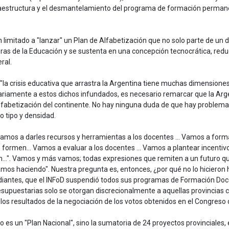
nfraestructura y el desmantelamiento del programa de formación permanen
n limitado a "lanzar" un Plan de Alfabetización que no solo parte de u
 de la Educación y se sustenta en una concepción tecnocrática, reduccio
ral.
e "la crisis educativa que arrastra la Argentina tiene muchas dimensione
ariamente a estos dichos infundados, es necesario remarcar que la Argent
alfabetización del continente. No hay ninguna duda de que hay problema
o tipo y densidad.
 "Vamos a darles recursos y herramientas a los docentes … Vamos a forma
os formen… Vamos a evaluar a los docentes … Vamos a plantear incenti
n…". Vamos y más vamos; todas expresiones que remiten a un futuro que
tamos haciendo". Nuestra pregunta es, entonces, ¿por qué no lo hicieron
diantes, que el INFoD suspendió todos sus programas de Formación Docent
resupuestarias solo se otorgan discrecionalmente a aquellas provincias
 los resultados de la negociación de los votos obtenidos en el Congreso 
un "Plan Nacional", sino la sumatoria de 24 proyectos provinciales, e