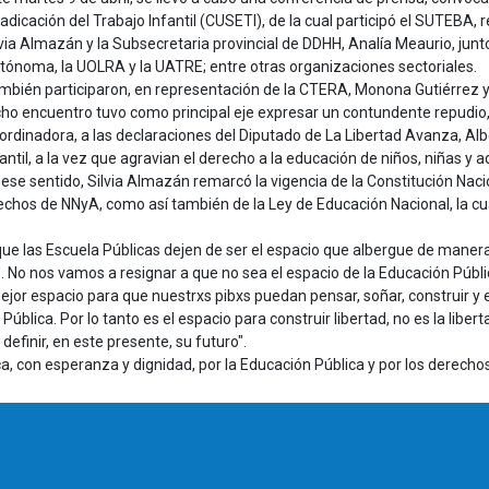
radicación del Trabajo Infantil (CUSETI), de la cual participó el SUTEBA,
lvia Almazán y la Subsecretaria provincial de DDHH, Analía Meaurio, junt
tónoma, la UOLRA y la UATRE; entre otras organizaciones sectoriales.
mbién participaron, en representación de la CTERA, Monona Gutiérrez y 
cho encuentro tuvo como principal eje expresar un contundente repudio, 
ordinadora, a las declaraciones del Diputado de La Libertad Avanza, Alb
fantil, a la vez que agravian el derecho a la educación de niños, niñas y 
 ese sentido, Silvia Almazán remarcó la vigencia de la Constitución Nacio
echos de NNyA, como así también de la Ley de Educación Nacional, la cua
 que las Escuela Públicas dejen de ser el espacio que albergue de maner
'. No nos vamos a resignar a que no sea el espacio de la Educación Públ
mejor espacio para que nuestrxs pibxs puedan pensar, soñar, construir 
ública. Por lo tanto es el espacio para construir libertad, no es la liber
definir, en este presente, su futuro".
 con esperanza y dignidad, por la Educación Pública y por los derechos