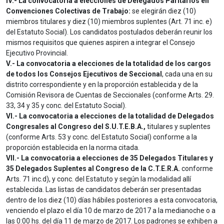
IV.- La convocatoria a elecciones de Delegados Paritarios en
Convenciones Colectivas de Trabajo:
se elegirán diez (10)
miembros titulares y diez (10) miembros suplentes (Art. 71 inc. e)
del Estatuto Social). Los candidatos postulados deberán reunir los
mismos requisitos que quienes aspiren a integrar el Consejo
Ejecutivo Provincial.
V.- La convocatoria a elecciones de la totalidad de los cargos
de todos los Consejos Ejecutivos de Seccional
, cada una en su
distrito correspondiente y en la proporción establecida y de la
Comisión Revisora de Cuentas de Seccionales (conforme Arts. 29.
33, 34 y 35 y conc. del Estatuto Social).
VI.- La convocatoria a elecciones de la totalidad de Delegados
Congresales al Congreso del S.U.T.E.B.A.,
titulares y suplentes
(conforme Arts. 53 y conc. del Estatuto Social) conforme a la
proporción establecida en la norma citada.
VII.- La convocatoria a elecciones de 35 Delegados Titulares y
35 Delegados Suplentes al Congreso de la C.T.E.R.A.
conforme
Arts. 71 inc.d), y conc. del Estatuto y según la modalidad allí
establecida. Las listas de candidatos deberán ser presentadas
dentro de los diez (10) días hábiles posteriores a esta convocatoria,
venciendo el plazo el día 10 de marzo de 2017 a la medianoche o a
las 0:00 hs. del día 11 de marzo de 2017. Los padrones se exhiben a