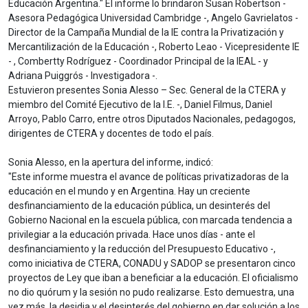
Educación Argentina." El informe lo brindaron Susan Robertson -
Asesora Pedagógica Universidad Cambridge -, Angelo Gavrielatos -
Director de la Campaña Mundial de la IE contra la Privatización y
Mercantilización de la Educación -, Roberto Leao - Vicepresidente IE
- , Combertty Rodríguez - Coordinador Principal de la IEAL - y
Adriana Puiggrós - Investigadora -.
Estuvieron presentes Sonia Alesso – Sec. General de la CTERA y
miembro del Comité Ejecutivo de la I.E. -, Daniel Filmus, Daniel
Arroyo, Pablo Carro, entre otros Diputados Nacionales, pedagogos,
dirigentes de CTERA y docentes de todo el país.
Sonia Alesso, en la apertura del informe, indicó:
"Este informe muestra el avance de políticas privatizadoras de la
educación en el mundo y en Argentina. Hay un creciente
desfinanciamiento de la educación pública, un desinterés del
Gobierno Nacional en la escuela pública, con marcada tendencia a
privilegiar a la educación privada. Hace unos días - ante el
desfinanciamiento y la reducción del Presupuesto Educativo -,
como iniciativa de CTERA, CONADU y SADOP se presentaron cinco
proyectos de Ley que iban a beneficiar a la educación. El oficialismo
no dio quórum y la sesión no pudo realizarse. Esto demuestra, una
vez más, la desidia y el desinterés del gobierno en dar solución a los