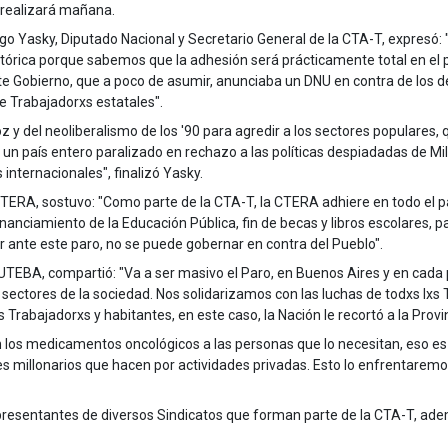
 realizará mañana.
go Yasky, Diputado Nacional y Secretario General de la CTA-T, expresó:
stórica porque sabemos que la adhesión será prácticamente total en el p
te Gobierno, que a poco de asumir, anunciaba un DNU en contra de los de
e Trabajadorxs estatales".
oz y del neoliberalismo de los '90 para agredir a los sectores populare
 de un país entero paralizado en rechazo a las políticas despiadadas de M
internacionales", finalizó Yasky.
 CTERA, sostuvo: "Como parte de la CTA-T, la CTERA adhiere en todo el p
anciamiento de la Educación Pública, fin de becas y libros escolares, par
ar ante este paro, no se puede gobernar en contra del Pueblo".
UTEBA, compartió: "Va a ser masivo el Paro, en Buenos Aires y en cada 
 sectores de la sociedad. Nos solidarizamos con las luchas de todxs lxs
s Trabajadorxs y habitantes, en este caso, la Nación le recortó a la Prov
los medicamentos oncológicos a las personas que lo necesitan, eso es cr
iajes millonarios que hacen por actividades privadas. Esto lo enfrentare
epresentantes de diversos Sindicatos que forman parte de la CTA-T, ade