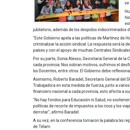
se
Hu
hi
es
jubilatorio, además de los despidos indiscriminados d
"Este Gobierno apela a las políticas de Martínez de H
criminalizar la acción sindical. La respuesta será la
países y con el apoyo de muchas Centrales Sindicales 
Por su parte, Sonia Alesso, Secretaria General de la
cada provincia. Nos sobran motivos, sufrimos el desfin
lxs Docentes, entre otros. El Gobierno debe reflexion
Asimismo, Roberto Baradel, Secretario General del S
Trabajadora en esta medida de fuerza, junto a varios
financiero nacional a cada provincia, esto afecta a su
"No hay fondos para Educación ni Salud, no sostienen 
políticas de recorte de impuestos a los ricos y los v
derrotar", afirmó Baradel.
A su vez, en la conferencia tomaron la palabra lxs r
de Télam.