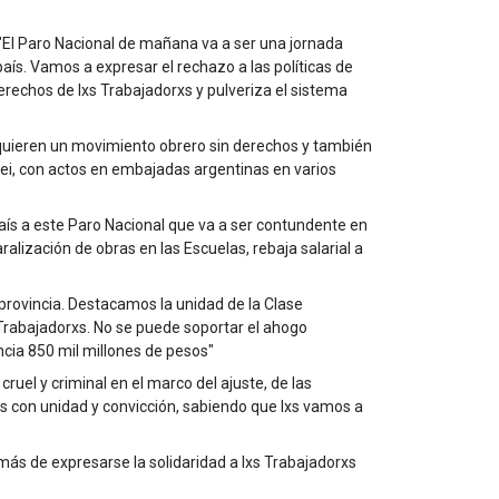
 "El Paro Nacional de mañana va a ser una jornada
aís. Vamos a expresar el rechazo a las políticas de
rechos de lxs Trabajadorxs y pulveriza el sistema
s, quieren un movimiento obrero sin derechos y también
ilei, con actos en embajadas argentinas en varios
aís a este Paro Nacional que va a ser contundente en
alización de obras en las Escuelas, rebaja salarial a
provincia. Destacamos la unidad de la Clase
 Trabajadorxs. No se puede soportar el ahogo
incia 850 mil millones de pesos"
uel y criminal en el marco del ajuste, de las
mos con unidad y convicción, sabiendo que lxs vamos a
más de expresarse la solidaridad a lxs Trabajadorxs