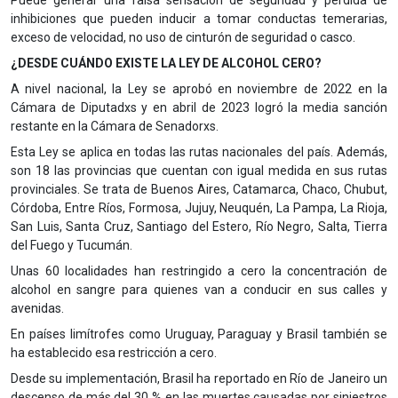
inhibiciones que pueden inducir a tomar conductas temerarias,
exceso de velocidad, no uso de cinturón de seguridad o casco.
¿DESDE CUÁNDO EXISTE LA LEY DE ALCOHOL CERO?
A nivel nacional, la Ley se aprobó en noviembre de 2022 en la
Cámara de Diputad
x
s y en abril de 2023 logró la media sanción
restante en la Cámara de Senador
x
s.
Esta Ley se aplica en todas las rutas nacionales del país. Además,
son 18 las provincias que cuentan con igual medida en sus rutas
provinciales. Se trata de Buenos Aires, Catamarca, Chaco, Chubut,
Córdoba, Entre Ríos, Formosa, Jujuy, Neuquén, La Pampa, La Rioja,
San Luis, Santa Cruz, Santiago del Estero, Río Negro, Salta, Tierra
del Fuego y Tucumán.
Unas 60 localidades han restringido a cero la concentración de
alcohol en sangre para quienes van a conducir en sus calles y
avenidas.
En países limítrofes como Uruguay, Paraguay y Brasil también se
ha establecido esa restricción a cero.
Desde su implementación, Brasil ha reportado en Río de Janeiro un
descenso de más del 30 % en las muertes causadas por siniestros