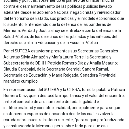
sociales y políticas, sosteniendo el planteo de unificar la lucha
contra el desmantelamiento de las políticas públicas llevado
adelante desde el Gobierno Nacional negacionista y reivindicador
del terrorismo de Estado, sus prácticas y el modelo económico que
lo sustentó. Entendiendo que la defensa de las banderas de
Memoria, Verdad y Justicia hoy se entrelaza con la defensa de la
Salud Pública, de los derechos de lxs jubiladxs y las niñeces, del
derecho social a la Educación y de la Escuela Pública.
Por el SUTEBA estuvieron presentes sus Secretarias Generales
Adjuntas Silvia Almazán y María Laura Torre; la Secretaria y
Subsecretaria de DDHH, Patricia Romero Díaz y Analía Meaurio;
Claudia Carabajal, de la Secretaría Gremial; Sandra Ramal,
Secretaria de Educación; y María Reigada, Senadora Provincial
mandato cumplido.
En representación del SUTEBA y la CTERA, tomó la palabra Patricia
Romero Díaz, quien destacó la importancia y el valor del encuentro,
ante el contexto de arrasamiento de toda legalidad e
institucionalidad y constitucionalidad, principalmente para seguir
sosteniendo espacios de encuentro desde los cuales volver la
mirada sobre nuestra historia reciente, "para seguir profundizando
y construyendo la Memoria, pero sobre todo para que esa