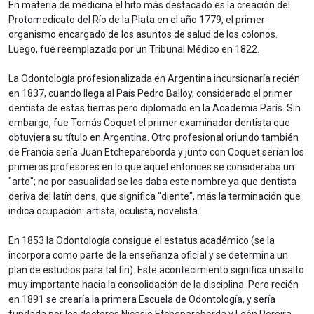
En materia de medicina el hito más destacado es la creación del
Protomedicato del Río de la Plata en el año 1779, el primer
organismo encargado de los asuntos de salud de los colonos.
Luego, fue reemplazado por un Tribunal Médico en 1822.
La Odontología profesionalizada en Argentina incursionaría recién
en 1837, cuando llega al País Pedro Balloy, considerado el primer
dentista de estas tierras pero diplomado en la Academia París. Sin
embargo, fue Tomás Coquet el primer examinador dentista que
obtuviera su título en Argentina. Otro profesional oriundo también
de Francia sería Juan Etchepareborda y junto con Coquet serían los
primeros profesores en lo que aquel entonces se consideraba un
"arte"; no por casualidad se les daba este nombre ya que dentista
deriva del latín dens, que significa "diente", más la terminación que
indica ocupación: artista, oculista, novelista.
En 1853 la Odontología consigue el estatus académico (se la
incorpora como parte de la enseñanza oficial y se determina un
plan de estudios para tal fin). Este acontecimiento significa un salto
muy importante hacia la consolidación de la disciplina. Pero recién
en 1891 se crearía la primera Escuela de Odontología, y sería
fundada por los doctores Nicasio Etchepareborda y León Pereira.