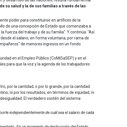
ón y desarrollo de las naciones, resulta fundamental.
 su salud y la de sus familias a través de las
nte poder para constituirse en artífices de la
rrollo de una concepción de Estado que comenzaba a
a fuerza del trabajo y de su familia". Y continúa: "Así
 desde el salario, en forma voluntaria, por rama de
 "compañeros" de menores ingresos en un fondo
uridad en el Empleo Público (CoMiSaSEP) y en el
les para que la voz y la agenda de lxs trabajadores
, por la cantidad, o por lo grande, por la cantidad
ino, ni por los resultados, en términos de equidad, ni
 desigualdad. El verdadero sostén del sistema
porte independientemente de cuál sea el salario de cada
ncrementado. En un momento de destrucción del Estado