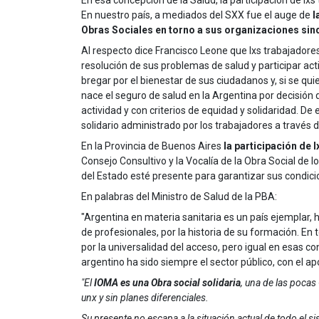
En esa concepción de la Salud, la participación de lxs
En nuestro país, a mediados del SXX fue el auge de
l
Obras Sociales en torno a sus organizaciones sin
Al respecto dice Francisco Leone que lxs trabajadore
resolución de sus problemas de salud y participar a
bregar por el bienestar de sus ciudadanos y, si se qui
nace el seguro de salud en la Argentina por decisión 
actividad y con criterios de equidad y solidaridad. 
solidario administrado por los trabajadores a través 
En la Provincia de Buenos Aires
la participación de 
Consejo Consultivo y la Vocalía de la Obra Social de 
del Estado esté presente para garantizar sus condicion
En palabras del Ministro de Salud de la PBA:
"Argentina en materia sanitaria es un país ejemplar, 
de profesionales, por la historia de su formación. En
por la universalidad del acceso, pero igual en esas 
argentino ha sido siempre el sector público, con el a
"El
IOMA es una Obra social solidaria
, una de las pocas
unx y sin planes diferenciales.
Su presente no escapa a la situación actual de todo el