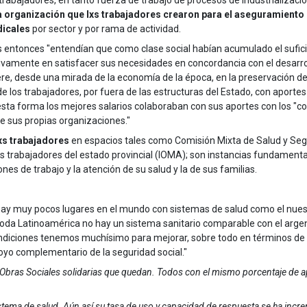
 trabajadores, en tanto fuerza de trabajo de procesos de industrializaci
a organización que lxs trabajadores crearon para el aseguramiento de
dicales
por sector y por rama de actividad.
s entonces "entendían que como clase social habían acumulado el suficie
ctivamente en satisfacer sus necesidades en concordancia con el desa
ere, desde una mirada de la economía de la época, en la preservación de l
de los trabajadores, por fuera de las estructuras del Estado, con aportes
De esta forma los mejores salarios colaboraban con sus aportes con los
de sus propias organizaciones."
lxs trabajadores
en espacios tales como Comisión Mixta de Salud y Seg
los trabajadores del estado provincial (IOMA); son instancias fundamenta
es de trabajo y la atención de su salud y la de sus familias.
hay muy pocos lugares en el mundo con sistemas de salud como el nuestro
 toda Latinoamérica no hay un sistema sanitario comparable con el argent
condiciones tenemos muchísimo para mejorar, sobre todo en términos de
poyo complementario de la seguridad social."
 Obras Sociales solidarias que quedan. Todos con el mismo porcentaje de a
 sistema de salud. Aún así su tasa de uso y capacidad de respuesta se ha i