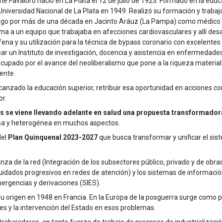
né Favaloro nació en La Plata el 12 de julio de 1923. Formado en la ed
 Universidad Nacional de La Plata en 1949. Realizó su formación y trabajo
ego por más de una década en Jacinto Aráuz (La Pampa) como médico r
ma a un equipo que trabajaba en afecciones cardiovasculares y allí desa
fena y su utilización para la técnica de bypass coronario con excelentes
ear un Instituto de investigación, docencia y asistencia en enfermedades
ocupado por el avance del neoliberalismo que pone a la riqueza material
ente.
canzado la educación superior, retribuir esa oportunidad en acciones 
r.
res se viene llevando adelante en salud una propuesta transformador
sa y heterogénea en muchos aspectos.
el
Plan Quinquenal 2023-2027
que busca transformar y unificar el sis
za de la red
(Integración de los subsectores público, privado y de obras
uidados progresivos en redes de atención) y
los sistemas de informaci
ergencias y derivaciones (SIES).
u origen en 1948 en Francia. En la Europa de la posguerra surge como
es y la intervención del Estado en esos problemas.