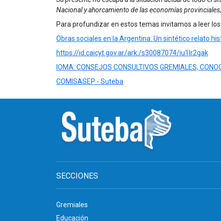
Nacional y ahorcamiento de las economías provinciales,
Para profundizar en estos temas invitamos a leer los 
Obras sociales en la Argentina: Un sintético relato his
https://id.caicyt.gov.ar/ark:/s30087074/iu1lr2gak
IOMA: CONSEJOS CONSULTIVOS GREMIALES, CONOC
COMISASEP - Suteba
SECCIONES
Gremiales
Educación