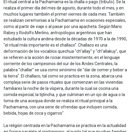
El ritual central a la Pachamama es la challa o pago (tributo). Se la
realiza el primer día del mes de agosto, durante todo el mes, y en
muchos lugares también el primer viernes de cada mes. También
se realizan ceremonias a la Pachamama en ocasiones especiales,
como al partir de viaje o al pasar por una apacheta. Según Mario
Rabey y Rodolfo Merlino, antropólogos argentinos que han
estudiado la cultura andina desde la décadas de 1970 a la de 1990,
"el ritual más importante es el challaco". Challaco es una
deformación de los vocablos quechua "ch"allay" y "ch"allakuy", que
se refieren a la acción de rociar insistentemente; en el lenguaje
corriente de los campesinos del sur de los Andes Centrales, la
palabra "challar" se usa como sinónimo de "dar de comer y beber a
la tierra". El challaco, tal como se practica en la zona, abarca una
compleja serie de pasos rituales que comienzan en las viviendas
familiares la noche de la víspera, durante la cual se cocina una
comida especial, la tijtincha, y que culminan en un ojo de agua o la
toma de una acequia donde se realiza el ritual principal a la
Pachamama, con una serie de ofrendas que incluyen comida,
bebida, hojas de coca y cigarros".
La religión centrada en la Pachamama se practica en la actualidad
en forma paralela al cristianismo, al punto tal que muchas familias