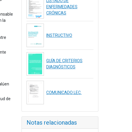
LISTADO DE
ENFERMEDADES
CRÓNICAS
pensable
n la
INSTRUCTIVO
ntre
ente
GUÍA DE CRITERIOS
DIAGNÓSTICOS
alúen
COMUNICADO LEC.
tud de
Notas relacionadas