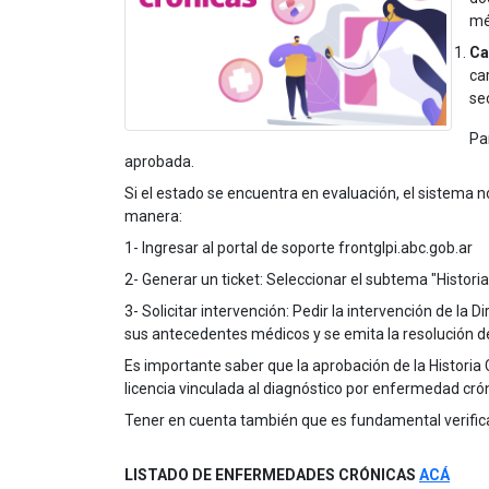
mé
Ca
ca
se
Pa
aprobada.
Si el estado se encuentra en evaluación, el sistema no
manera:
1- Ingresar al portal de soporte frontglpi.abc.gob.ar
2- Generar un ticket: Seleccionar el subtema "Histori
3- Solicitar intervención: Pedir la intervención de l
sus antecedentes médicos y se emita la resolución d
Es importante saber que la aprobación de la Historia C
licencia vinculada al diagnóstico por enfermedad crón
Tener en cuenta también que es fundamental verificar 
LISTADO DE ENFERMEDADES CRÓNICAS
ACÁ