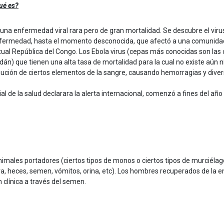
ué es?
 una enfermedad viral rara pero de gran mortalidad. Se descubre el viru
fermedad, hasta el momento desconocida, que afectó a una comunidad qu
tual República del Congo. Los Ebola virus (cepas más conocidas son las 
dán) que tienen una alta tasa de mortalidad para la cual no existe aún 
ución de ciertos elementos de la sangre, causando hemorragias y divers
al de la salud declarara la alerta internacional, comenzó a fines del añ
imales portadores (ciertos tipos de monos o ciertos tipos de murciélag
, heces, semen, vómitos, orina, etc). Los hombres recuperados de la en
línica a través del semen.